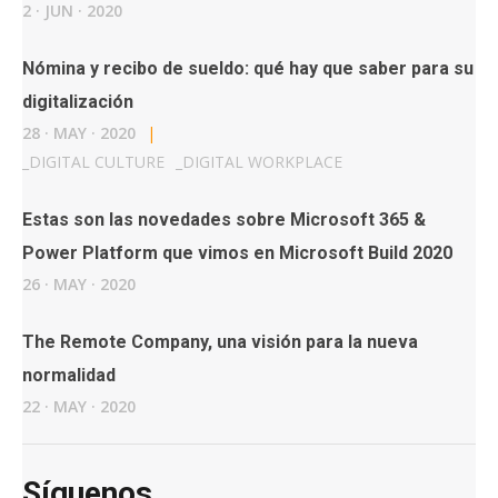
2
·
JUN
·
2020
Nómina y recibo de sueldo: qué hay que saber para su
digitalización
28
·
MAY
·
2020
|
_
DIGITAL CULTURE
_
DIGITAL WORKPLACE
Estas son las novedades sobre Microsoft 365 &
Power Platform que vimos en Microsoft Build 2020
26
·
MAY
·
2020
The Remote Company, una visión para la nueva
normalidad
22
·
MAY
·
2020
Síguenos