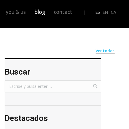
you & us
blog
contact
ES
EN
CA
Ver todos
Buscar
Destacados