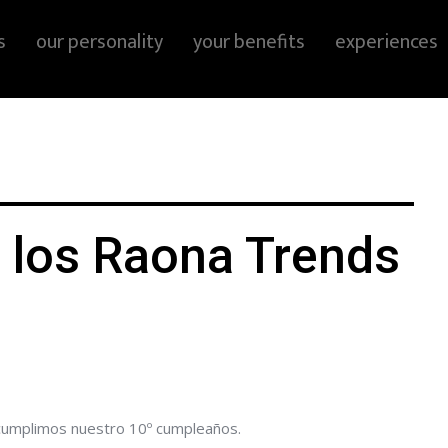
s
our personality
your benefits
experiences
 los Raona Trends
cumplimos nuestro 10º cumpleaños.