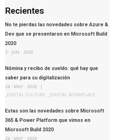
Recientes
No te pierdas las novedades sobre Azure &
Dev que se presentaron en Microsoft Build
2020
2
·
JUN
·
2020
Nómina y recibo de sueldo: qué hay que
saber para su digitalización
28
·
MAY
·
2020
|
_
DIGITAL CULTURE
_
DIGITAL WORKPLACE
Estas son las novedades sobre Microsoft
365 & Power Platform que vimos en
Microsoft Build 2020
26
·
MAY
·
2020