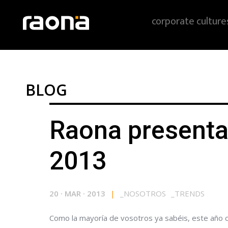
corporate culture
BLOG
Raona presenta
2013
20
·
MAR
·
2013
|
_
NOSOTROS
_
TRENDS
Como la mayoría de vosotros ya sabéis, este año 