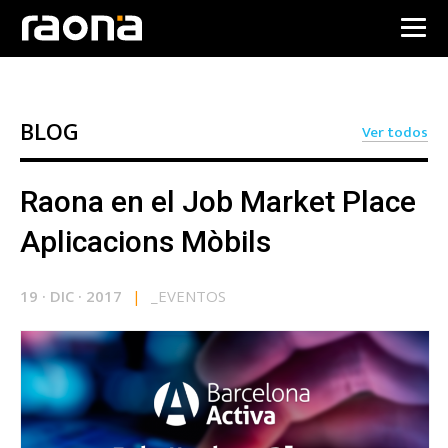
BLOG
Ver todos
Raona en el Job Market Place
Aplicacions Mòbils
19
·
DIC
·
2017
|
_
EVENTOS