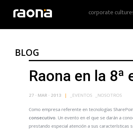
corporate culture
BLOG
Raona en la 8ª 
27
·
MAR
·
2013
|
_
EVENTOS
_
NOSOTROS
Como empresa referente en tecnologías SharePoi
consecutivo
. Un evento en el que se darán a con
prestando especial atención a sus características so