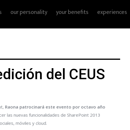
s
our personality
your benefits
experiences
edición del CEUS
nt,
Raona patrocinará este evento por octavo año
ocer las nuevas funcionalidades de SharePoint 2013
ciales, móviles y cloud.