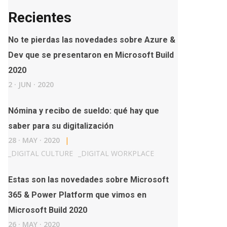
Recientes
No te pierdas las novedades sobre Azure &
Dev que se presentaron en Microsoft Build
2020
2
·
JUN
·
2020
Nómina y recibo de sueldo: qué hay que
saber para su digitalización
28
·
MAY
·
2020
|
_
DIGITAL CULTURE
_
DIGITAL WORKPLACE
Estas son las novedades sobre Microsoft
365 & Power Platform que vimos en
Microsoft Build 2020
26
·
MAY
·
2020