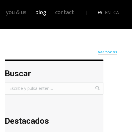
you & us
blog
contact
ES
EN
CA
Ver todos
Buscar
Destacados