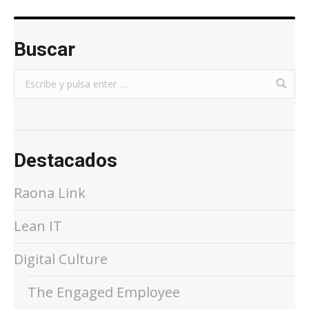
Buscar
Destacados
Raona Link
Lean IT
Digital Culture
The Engaged Employee