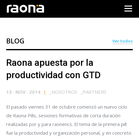
BLOG
Ver todos
Raona apuesta por la
productividad con GTD
13
·
NOV
·
2014
|
_
NOSOTROS
_
PARTNERS
El pasado viernes 31 de octubre comenzó un nuevo ciclo
de Raona Pills, sesiones formativas de corta duración
realizadas por y para raonencs. El tema de la primera pill
fue la productividad y organización personal, y en concreto