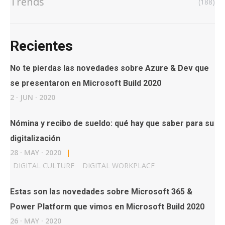
Trends
(188)
Recientes
No te pierdas las novedades sobre Azure & Dev que
se presentaron en Microsoft Build 2020
2
·
JUN
·
2020
Nómina y recibo de sueldo: qué hay que saber para su
digitalización
28
·
MAY
·
2020
|
_
DIGITAL CULTURE
_
DIGITAL WORKPLACE
Estas son las novedades sobre Microsoft 365 &
Power Platform que vimos en Microsoft Build 2020
26
·
MAY
·
2020