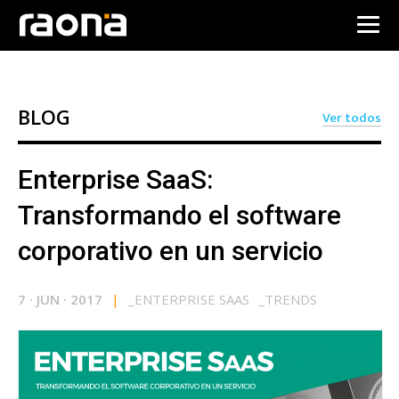
BLOG
Ver todos
Enterprise SaaS:
Transformando el software
corporativo en un servicio
7
·
JUN
·
2017
|
_
ENTERPRISE SAAS
_
TRENDS