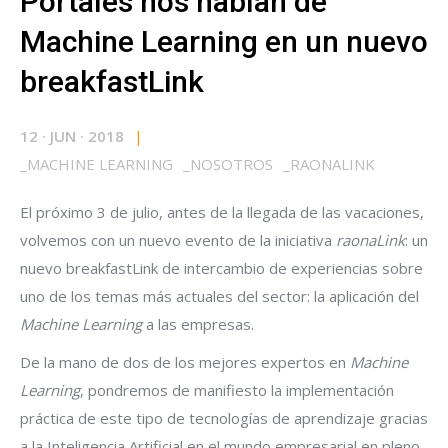
Portales nos hablan de
Machine Learning en un nuevo
breakfastLink
12
·
JUN
·
2018
|
_
MACHINE LEARNING
_
NOSOTROS
_
RAONALINK
El próximo 3 de julio, antes de la llegada de las vacaciones,
volvemos con un nuevo evento de la iniciativa
raonaLink
: un
nuevo breakfastLink de intercambio de experiencias sobre
uno de los temas más actuales del sector: la aplicación del
Machine Learning
a las empresas.
De la mano de dos de los mejores expertos en
Machine
Learning
, pondremos de manifiesto la implementación
práctica de este tipo de tecnologías de aprendizaje gracias
a la Inteligencia Artificial en el mundo empresarial en pleno