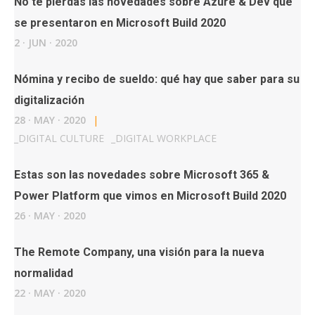
No te pierdas las novedades sobre Azure & Dev que
se presentaron en Microsoft Build 2020
2
·
JUN
·
2020
Nómina y recibo de sueldo: qué hay que saber para su
digitalización
28
·
MAY
·
2020
|
_
DIGITAL CULTURE
_
DIGITAL WORKPLACE
Estas son las novedades sobre Microsoft 365 &
Power Platform que vimos en Microsoft Build 2020
26
·
MAY
·
2020
The Remote Company, una visión para la nueva
normalidad
22
·
MAY
·
2020