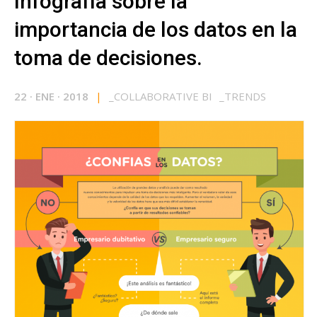
Infografía sobre la
importancia de los datos en la
toma de decisiones.
22
·
ENE
·
2018
|
_
COLLABORATIVE BI
_
TRENDS