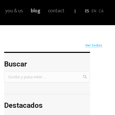
you & us
blog
contact
ES
EN
CA
Ver todos
Buscar
Destacados