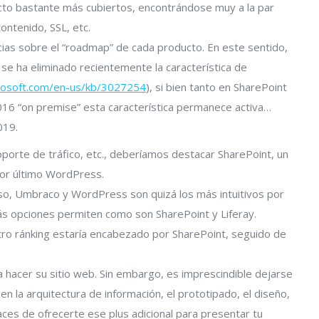
cto bastante más cubiertos, encontrándose muy a la par
ontenido, SSL, etc.
cias sobre el “roadmap” de cada producto. En este sentido,
e ha eliminado recientemente la característica de
crosoft.com/en-us/kb/3027254
), si bien tanto en SharePoint
16 “on premise” esta característica permanece activa…
019.
porte de tráfico, etc., deberíamos destacar SharePoint, un
or último WordPress.
 uso, Umbraco y WordPress son quizá los más intuitivos por
ás opciones permiten como son SharePoint y Liferay.
tro ránking estaría encabezado por SharePoint, seguido de
hacer su sitio web. Sin embargo, es imprescindible dejarse
n la arquitectura de información, el prototipado, el diseño,
ces de ofrecerte ese plus adicional para presentar tu