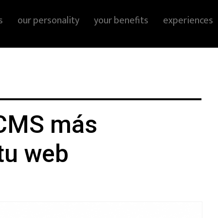
s
our personality
your benefits
experiences
 CMS más
tu web