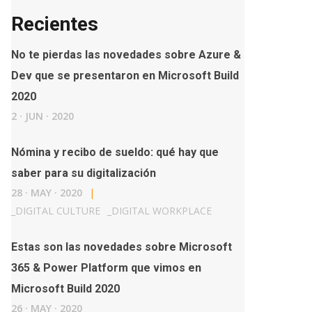
Recientes
No te pierdas las novedades sobre Azure &
Dev que se presentaron en Microsoft Build
2020
2
·
JUN
·
2020
Nómina y recibo de sueldo: qué hay que
saber para su digitalización
28
·
MAY
·
2020
|
_
DIGITAL CULTURE
_
DIGITAL WORKPLACE
Estas son las novedades sobre Microsoft
365 & Power Platform que vimos en
Microsoft Build 2020
26
·
MAY
·
2020