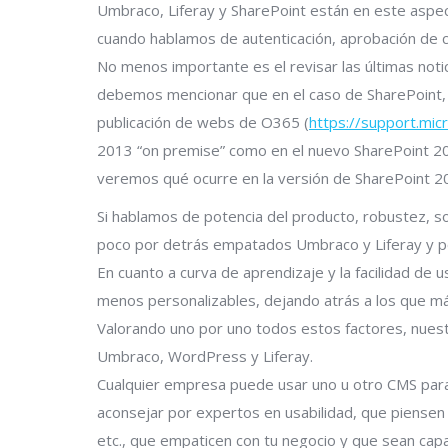
Umbraco, Liferay y SharePoint están en este aspe
cuando hablamos de autenticación, aprobación de c
No menos importante es el revisar las últimas noti
debemos mencionar que en el caso de SharePoint, s
publicación de webs de O365 (
https://support.mi
2013 “on premise” como en el nuevo SharePoint 20
veremos qué ocurre en la versión de SharePoint 2
Si hablamos de potencia del producto, robustez, so
poco por detrás empatados Umbraco y Liferay y p
En cuanto a curva de aprendizaje y la facilidad de
menos personalizables, dejando atrás a los que m
Valorando uno por uno todos estos factores, nues
Umbraco, WordPress y Liferay.
Cualquier empresa puede usar uno u otro CMS para 
aconsejar por expertos en usabilidad, que piensen e
etc., que empaticen con tu negocio y que sean capa