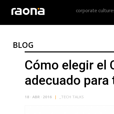
corporate culture
BLOG
Cómo elegir el
adecuado para 
18
·
ABR
·
2016
|
_
TECH TALKS