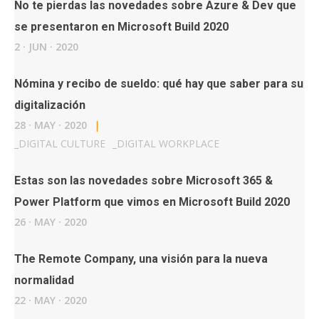
No te pierdas las novedades sobre Azure & Dev que
se presentaron en Microsoft Build 2020
2
·
JUN
·
2020
Nómina y recibo de sueldo: qué hay que saber para su
digitalización
28
·
MAY
·
2020
|
_
DIGITAL CULTURE
_
DIGITAL WORKPLACE
Estas son las novedades sobre Microsoft 365 &
Power Platform que vimos en Microsoft Build 2020
26
·
MAY
·
2020
The Remote Company, una visión para la nueva
normalidad
22
·
MAY
·
2020