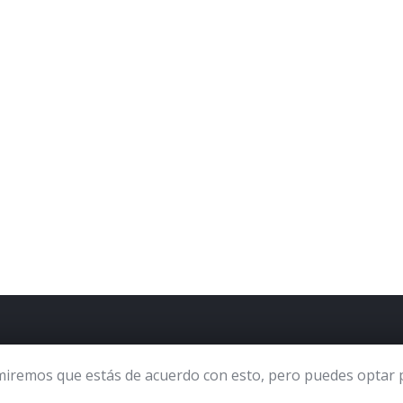
miremos que estás de acuerdo con esto, pero puedes optar po
(c) 