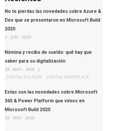
No te pierdas las novedades sobre Azure &
Dev que se presentaron en Microsoft Build
2020
2
·
JUN
·
2020
Nómina y recibo de sueldo: qué hay que
saber para su digitalización
28
·
MAY
·
2020
|
_
DIGITAL CULTURE
_
DIGITAL WORKPLACE
Estas son las novedades sobre Microsoft
365 & Power Platform que vimos en
Microsoft Build 2020
26
·
MAY
·
2020