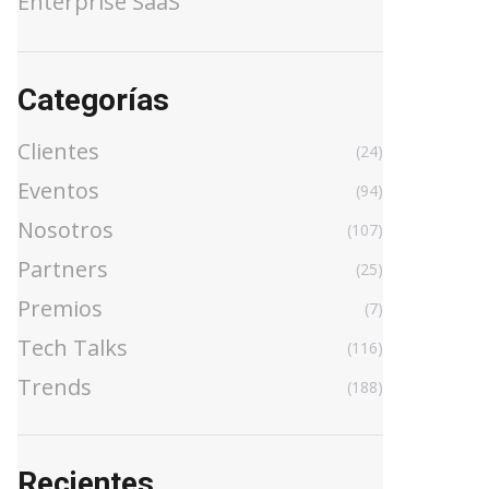
Enterprise SaaS
Categorías
Clientes
(24)
Eventos
(94)
Nosotros
(107)
Partners
(25)
Premios
(7)
Tech Talks
(116)
Trends
(188)
Recientes