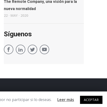
The Remote Company, una visión para la
nueva normalidad
22
·
MAY
·
2020
Síguenos
r no participar si lo deseas.
Leer más
ACEPTAR
2017 Raona Enginyers S.L. · Todos los derechos reservados