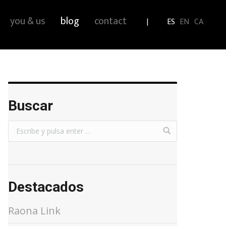
you & us
blog
contact
ES
EN
CA
Buscar
Destacados
Raona Link