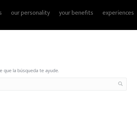
s
our personality
your benefits
experiences
e que la búsqueda te ayude.