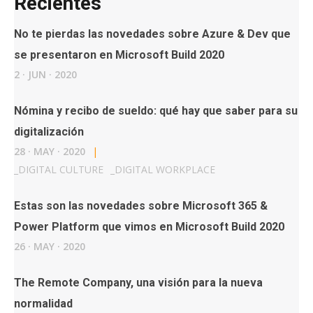
Recientes
No te pierdas las novedades sobre Azure & Dev que
se presentaron en Microsoft Build 2020
2
·
JUN
·
2020
Nómina y recibo de sueldo: qué hay que saber para su
digitalización
28
·
MAY
·
2020
|
_
DIGITAL CULTURE
_
DIGITAL WORKPLACE
Estas son las novedades sobre Microsoft 365 &
Power Platform que vimos en Microsoft Build 2020
26
·
MAY
·
2020
The Remote Company, una visión para la nueva
normalidad