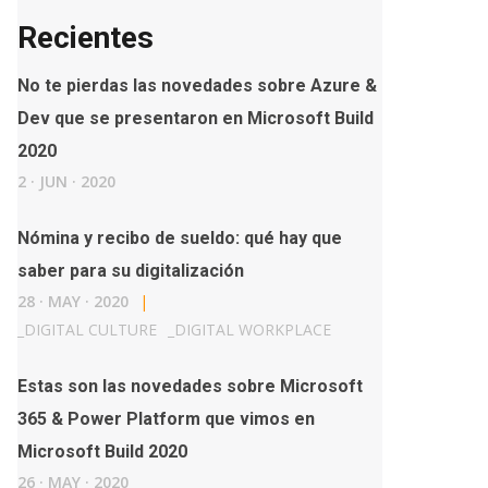
Recientes
No te pierdas las novedades sobre Azure &
Dev que se presentaron en Microsoft Build
2020
2
·
JUN
·
2020
Nómina y recibo de sueldo: qué hay que
saber para su digitalización
28
·
MAY
·
2020
|
_
DIGITAL CULTURE
_
DIGITAL WORKPLACE
Estas son las novedades sobre Microsoft
365 & Power Platform que vimos en
Microsoft Build 2020
26
·
MAY
·
2020