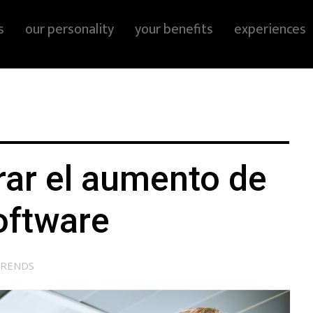
s
our personality
your benefits
experiences
ar el aumento de
oftware
RENDS