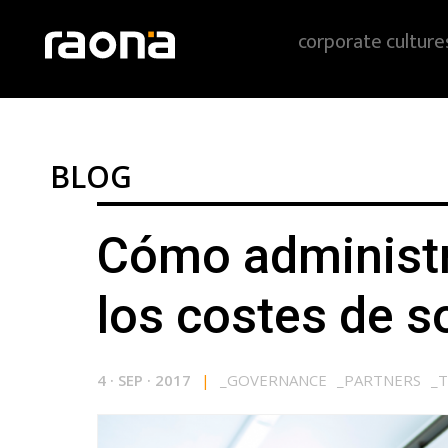
corporate culture
BLOG
Cómo administr
los costes de s
4
·
SEP
·
2017
|
_
GOVERNANCE
_
PARTNERS
_
T