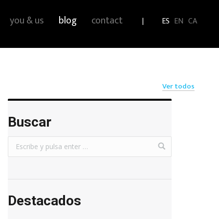
you & us
blog
contact
ES
EN
CA
Ver todos
Buscar
Destacados