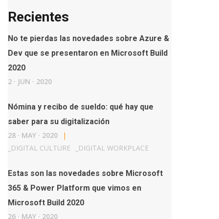
Recientes
No te pierdas las novedades sobre Azure &
Dev que se presentaron en Microsoft Build
2020
2
·
JUN
·
2020
Nómina y recibo de sueldo: qué hay que
saber para su digitalización
28
·
MAY
·
2020
|
_
DIGITAL CULTURE
_
DIGITAL WORKPLACE
Estas son las novedades sobre Microsoft
365 & Power Platform que vimos en
Microsoft Build 2020
26
·
MAY
·
2020