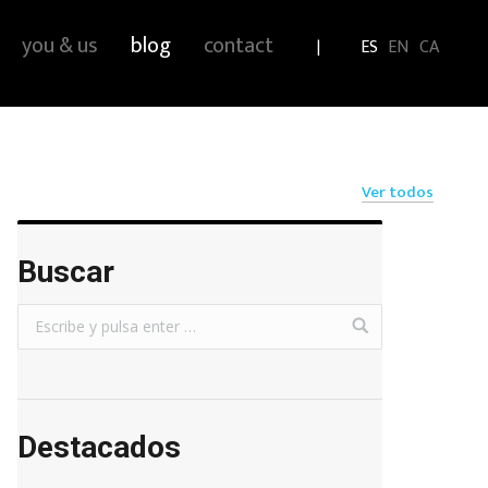
you & us
blog
contact
ES
EN
CA
Ver todos
Buscar
Destacados