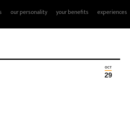
s
our personality
your benefits
experiences
OCT
29