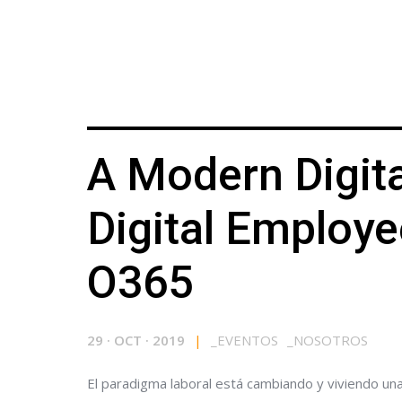
A Modern Digit
Digital Employe
O365
29
·
OCT
·
2019
|
_
EVENTOS
_
NOSOTROS
El paradigma laboral está cambiando y viviendo una 