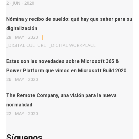
2
·
JUN
·
2020
Nómina y recibo de sueldo: qué hay que saber para su
digitalización
28
·
MAY
·
2020
|
_
DIGITAL CULTURE
_
DIGITAL WORKPLACE
Estas son las novedades sobre Microsoft 365 &
Power Platform que vimos en Microsoft Build 2020
26
·
MAY
·
2020
The Remote Company, una visión para la nueva
normalidad
22
·
MAY
·
2020
Síguenos