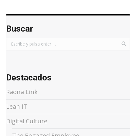
Buscar
Destacados
Raona Link
Lean IT
Digital Culture
The Engaged Employee