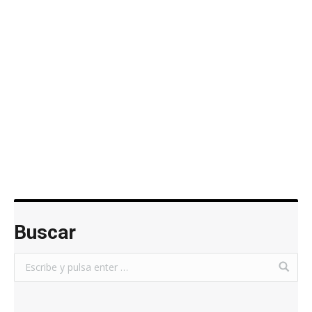
5
·
DIC
·
2012
|
_
TECH TALKS
Business Intelligence en Office y
SharePoint 2013
Buscar