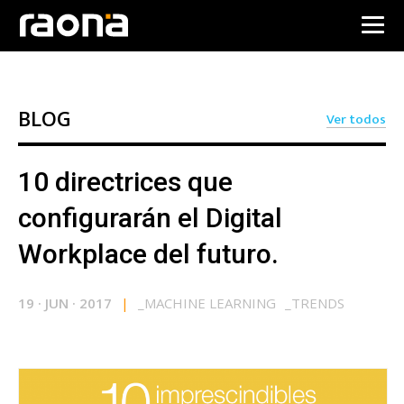
BLOG
Ver todos
10 directrices que
configurarán el Digital
Workplace del futuro.
19
·
JUN
·
2017
|
_
MACHINE LEARNING
_
TRENDS