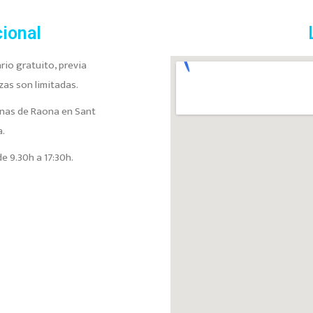
cional
io gratuito, previa
azas son limitadas.
cinas de Raona en Sant
a.
e 9.30h a 17:30h.