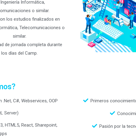
 Ingeniería Informática,
omunicaciones o similar.
n los estudios finalizados en
nformática, Telecomunicaciones o
similar.
dad de jornada completa durante
los días del Camp.
mos?
n .Net, C#, Webservices, OOP
Primeros conocimientos
L Server)
Conocimi
S3, HTML5, React, Sharepoint,
Pasión por la tecn
pps