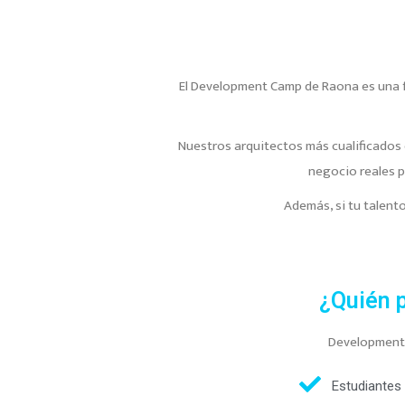
El Development Camp de Raona es una fo
Nuestros arquitectos más cualificados o
negocio reales p
Adem
á
s, si tu talen
¿Quién p
Development 
Estudiantes 