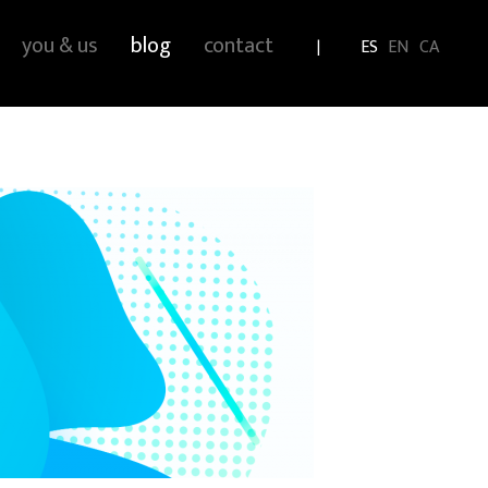
you & us
blog
contact
ES
EN
CA