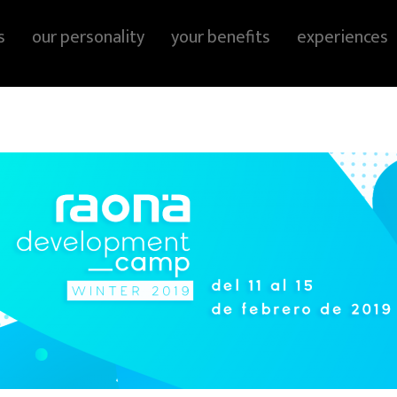
s
our personality
your benefits
experiences