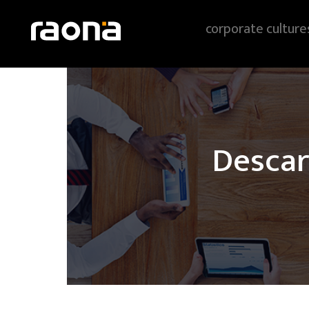
corporate culture
Descar